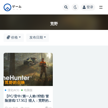
登录
全部
荒野
价格
发布日期
漢化ACG
电脑版
【PC/官中/第一人称/狩猎/冒
险游戏/17.5G】猎人：荒野的
召唤 官方简体中文+开放世界第