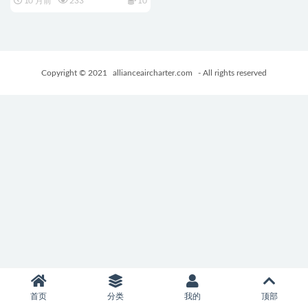
10 月前
233
10
一人称狩猎模拟冒险游戏
+17.5G
Copyright © 2021
allianceaircharter.com
- All rights reserved
首页
分类
我的
顶部