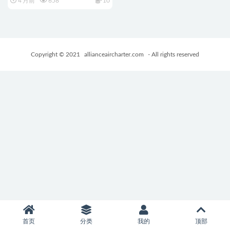
4 月前
658
10
Ver1.07 内嵌AI汉化版+全回想
存档+爆款RPG游戏+3.80G
Copyright © 2021
allianceaircharter.com
- All rights reserved
首页
分类
我的
顶部