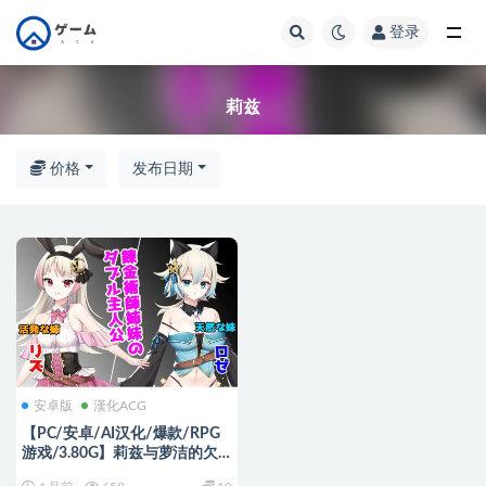
登录
全部
莉兹
价格
发布日期
安卓版
漢化ACG
【PC/安卓/AI汉化/爆款/RPG
游戏/3.80G】莉兹与萝洁的欠
金工房 ～负债姊妹的炼金日志