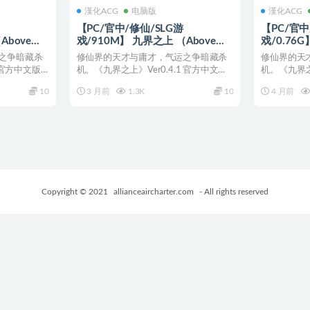
漢化ACG
电脑版
漢化ACG
【PC/官中/修仙/SLG游
【PC/官中
Above
戏/910M】 九界之上 （Above
戏/0.76G
） Ver0.4.3
The Immortality Realm） Ver0.4.1
Immortali
之争暗藏杀
修仙界的天才与庸才，气运之争暗藏杀
修仙界的天
戏+910M
官中步兵版+修仙SLG游戏+910M
中文版+国产
3官方中文版
机。《九界之上》Ver0.4.1 官方中文版
机。《九界之
发布。扮演普通...
发布。扮演普通
10
3 月前
1.3K
10
4 月前
Copyright © 2021
allianceaircharter.com
- All rights reserved