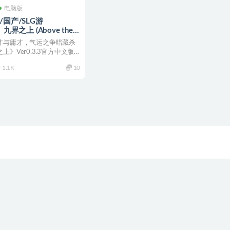
电脑版
/国产/SLG游
】九界之上 (Above the
ty Realm) Ver0.3.3 官方
才与庸才，气运之争暗藏杀
SLG游戏+0.76G
上》Ver0.3.3官方中文版
弟...
1.1K
10