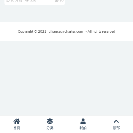
10 月前
356
10
Ver1.0正式版+生存建造游戏
+5.82G
Copyright © 2021
allianceaircharter.com
- All rights reserved
首页
分类
我的
顶部