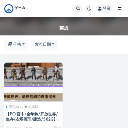
登录
全部
莱恩
价格
发布日期
漢化ACG
电脑版
【PC/官中/全年龄/开放世界/
生存/农场管理/建造/5.82G】
莱恩岛生存指南（Len’s Island）