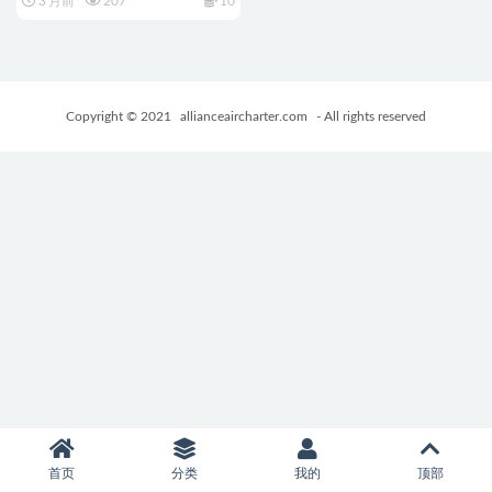
3 月前
207
10
化版+全回想存档+冒险RPG游
戏+480M
Copyright © 2021
allianceaircharter.com
- All rights reserved
首页
分类
我的
顶部