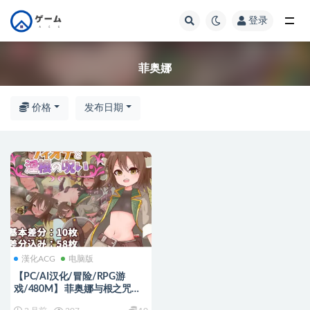
登录
全部
菲奥娜
价格
发布日期
漢化ACG
电脑版
【PC/AI汉化/冒险/RPG游
戏/480M】 菲奥娜与根之咒
（フィオナと根の呪い） AI汉