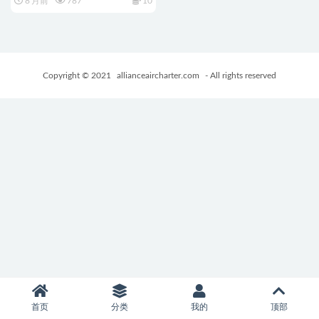
8 月前
787
10
+欧美SLG游戏+3.96G
Copyright © 2021
allianceaircharter.com
- All rights reserved
首页
分类
我的
顶部