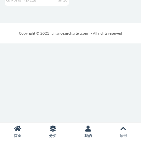
9 月前
228
10
版+PC+安卓+亚洲SLG游戏
+1.9G
Copyright © 2021
allianceaircharter.com
- All rights reserved
首页
分类
我的
顶部