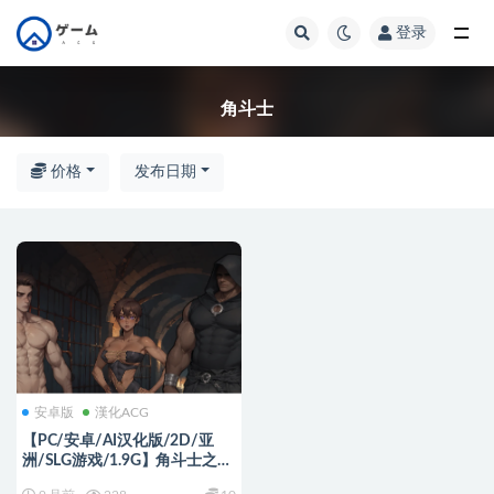
登录
全部
角斗士
价格
发布日期
安卓版
漢化ACG
【PC/安卓/AI汉化版/2D/亚
洲/SLG游戏/1.9G】角斗士之王
(Gladiator King) Ver0.17 AI汉化