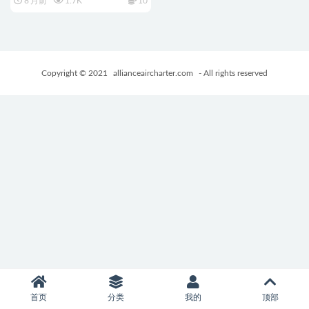
8 月前
1.7K
10
盒游戏+10.9G
Copyright © 2021
allianceaircharter.com
- All rights reserved
首页
分类
我的
顶部