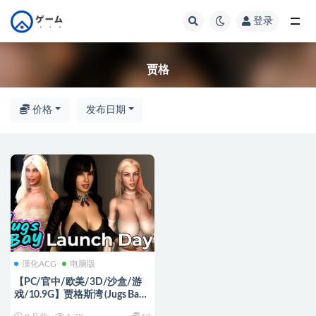
登录
全部
贾格
价格
发布日期
漢化ACG
电脑版
【PC/官中/欧美/3D/沙盒/游
戏/10.9G】贾格斯湾 (Jugs Bay)
Ver1.0.4 官方中文版+欧美3D沙