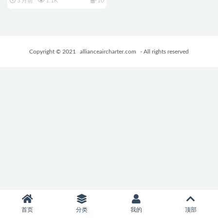
3 月前
1.1K
10
AI汉化版+【DLC v2.1.1】+作弊
码+日式RPG游戏+530M
Copyright © 2021
allianceaircharter.com
- All rights reserved
首页
分类
我的
顶部