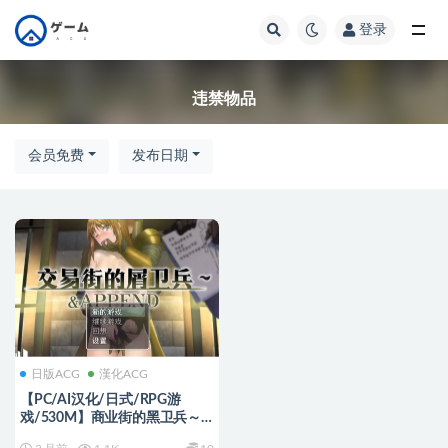
登录
全部
违禁物品
会员免费
发布日期
日版ACG
漢化ACG
【PC/AI汉化/日式/RPG游
戏/530M】商业街的黑卫兵～
地下监狱与女囚们 Ver1.3.2 内嵌