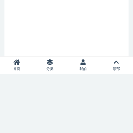
首页
分类
我的
顶部
Copyright © 2021
allianceaircharter.com
- All rights reserved