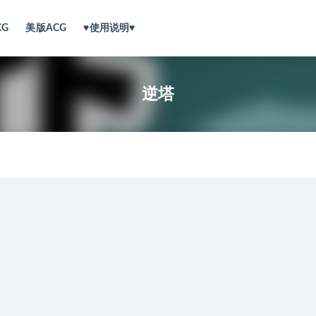
CG
美版ACG
♥使用说明♥
逆塔