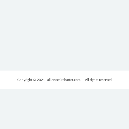
Copyright © 2021
allianceaircharter.com
- All rights reserved