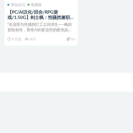
漢化ACG
电脑版
【PC/AI汉化/回合/RPG游
戏/1.50G】剑士枫：性骚扰兼职与
逆塔冒险 AI汉化版+全回想存档+回
“在逆塔与性骚扰打工之间求生——枫的
合RPG游戏+1.50G
冒险前传，香艳与剑影交织的夜色故
事！R...
9 月前
307
10