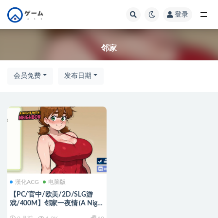
登录
全部
邻家
会员免费
发布日期
漢化ACG
电脑版
【PC/官中/欧美/2D/SLG游
戏/400M】邻家一夜情 (A Night
With) 官方中文版+欧美2DSLG