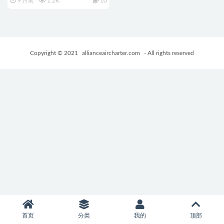
9 月前
1.2K
10
游戏+400M
Copyright © 2021
allianceaircharter.com
- All rights reserved
首页
分类
我的
顶部