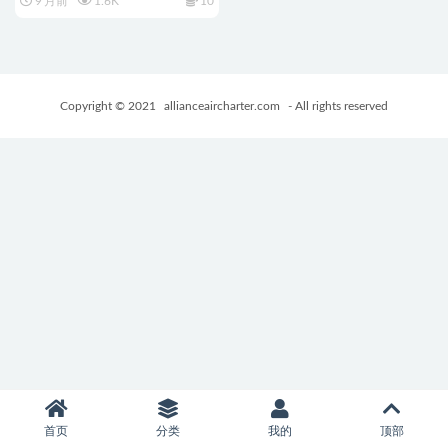
9 月前
1.6K
10
+PC+安卓+亚洲SLG游戏+6.21G
Copyright © 2021
allianceaircharter.com
- All rights reserved
首页
分类
我的
顶部