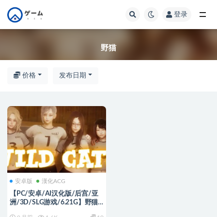
登录
全部
野猫
价格
发布日期
安卓版
漢化ACG
【PC/安卓/AI汉化版/后宫/亚
洲/3D/SLG游戏/6.21G】野猫
(Wild Cats) Ver0.3 AI汉化版