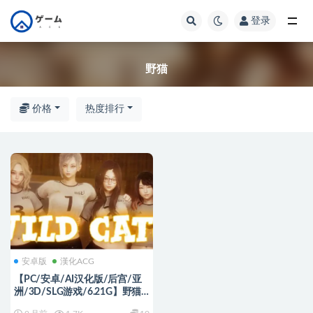
登录
全部
野猫
价格
热度排行
安卓版
漢化ACG
【PC/安卓/AI汉化版/后宫/亚
洲/3D/SLG游戏/6.21G】野猫
(Wild Cats) Ver0.3 AI汉化版