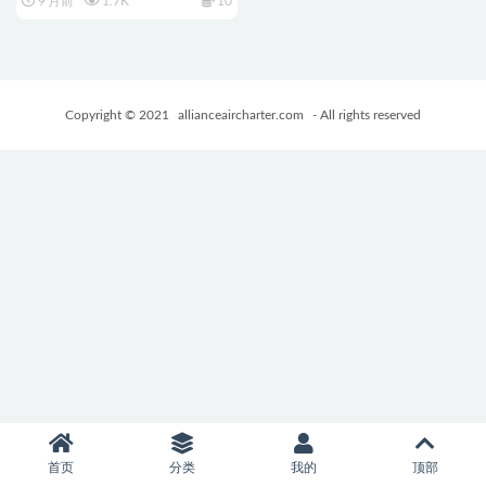
9 月前
1.7K
10
+PC+安卓+亚洲SLG游戏+6.21G
Copyright © 2021
allianceaircharter.com
- All rights reserved
首页
分类
我的
顶部