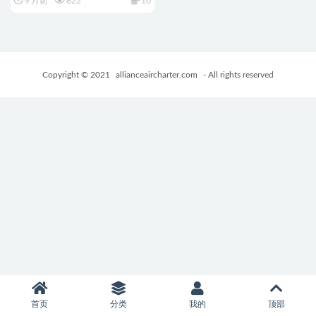
9 月前
622
10
Ver1.1 AI汉化版+日式RPG游戏
+1.60G
Copyright © 2021
allianceaircharter.com
- All rights reserved
首页
分类
我的
顶部