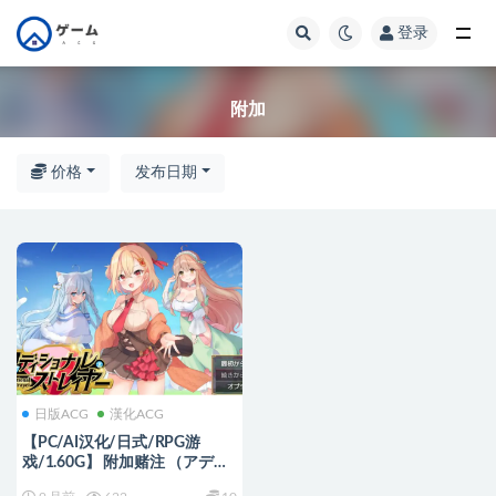
登录
全部
附加
价格
发布日期
日版ACG
漢化ACG
【PC/AI汉化/日式/RPG游
戏/1.60G】 附加赌注 （アディ
ショナル・ストレイヤー）