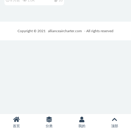
8 月前
1.0K
10
動記）Ver1.01 内嵌AI汉化版
+日式RPG游戏+710M
Copyright © 2021
allianceaircharter.com
- All rights reserved
首页
分类
我的
顶部