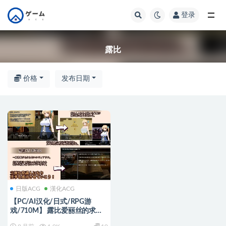
登录
全部
露比
价格
发布日期
日版ACG
漢化ACG
【PC/AI汉化/日式/RPG游
戏/710M】 露比爱丽丝的求职
活动记（ルビィアリスの就職活