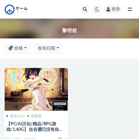
登录
全部
黎明前
价格
发布日期
漢化ACG
电脑版
【PC/AI汉化/精品/RPG游
戏/1.40G】 佐谷霞巳没有你就
活不下去 Ver1.08 AI汉化版+全