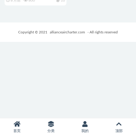
8 月前
800
10
回想存档+精品RPG游戏+1.40G
Copyright © 2021
allianceaircharter.com
- All rights reserved
首页
分类
我的
顶部