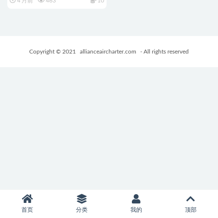
4 月前
463
10
トダンジョン-Approach）AI汉
化版+全回想存档+日式RPG游
戏+850M
Copyright © 2021
allianceaircharter.com
- All rights reserved
首页
分类
我的
顶部