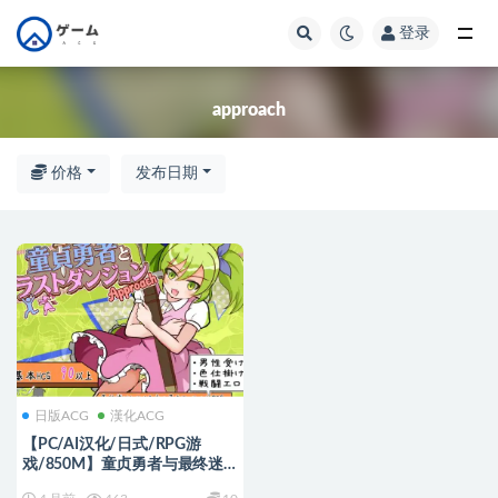
登录
全部
approach
价格
发布日期
日版ACG
漢化ACG
【PC/AI汉化/日式/RPG游
戏/850M】童贞勇者与最终迷
宫 -Approach（童貞勇者とラス