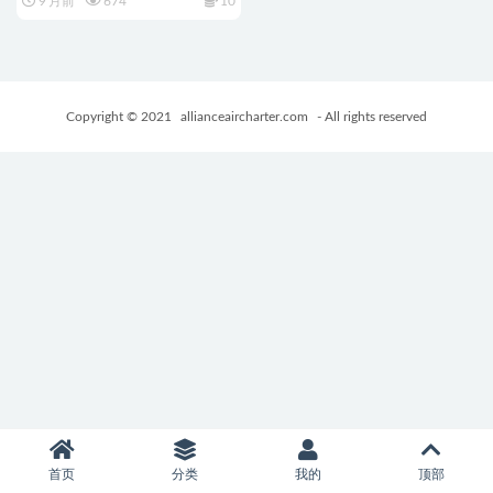
9 月前
674
10
方中文版+日系SLG游戏+71.8M
Copyright © 2021
allianceaircharter.com
- All rights reserved
首页
分类
我的
顶部