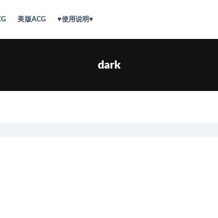
CG
美版ACG
♥使用说明♥
dark