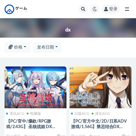
登录
全部
dx
价格
发布日期
漢化ACG
电脑版
日版ACG
漢化ACG
【PC/官中/爆款/RPG游
【PC/官方中文/2D/日系ADV
戏/2.43G】 圣核战姫 DX
游戏/1.56G】禁忌结合DX
（Operation Darkside DX）
(Taboo Bonds DX) Ver1.0 官方中