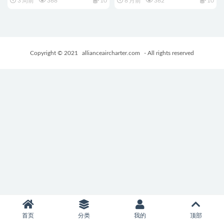
3 周前
368
10
8 月前
362
10
Ver2.6 官中步兵+爆款RPG游戏
文版+2D日系ADV游戏+1.56G
+2.43G
Copyright © 2021
allianceaircharter.com
- All rights reserved
首页
分类
我的
顶部