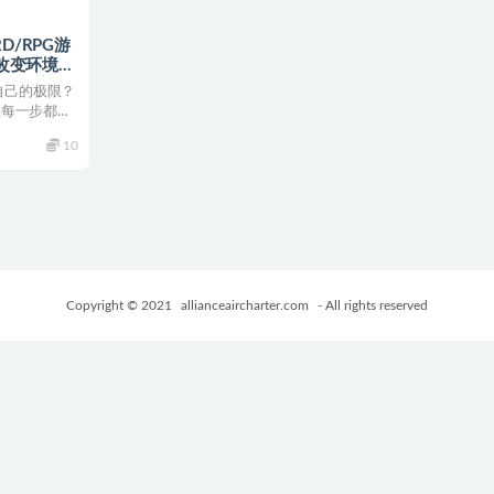
D/RPG游
P~改变环境的
版+迷宫
自己的极限？
M
让每一步都成
10
Copyright © 2021
allianceaircharter.com
- All rights reserved