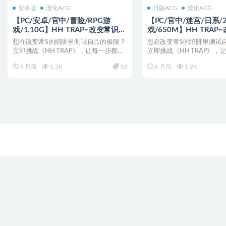
安卓版
漢化ACG
日版ACG
漢化ACG
【PC/安卓/官中/冒险/RPG游
【PC/官中/迷宫/日系/2
戏/1.10G】HH TRAP~改变常识的
戏/650M】HH TRA
陷阱~ （HH TRAP ~常識変化の罠
陷阱~ STEAM官方中文
想在改变常S的陷阱里测试自己的极限？
想在改变常S的陷阱里测试
~）官中版+存档+PC+安卓+冒险
+日系2DRPG游戏+650
立即挑战《HH TRAP》，让每一步都成
立即挑战《HH TRAP》，
RPG游戏+1.10G
为突破认知的试炼...
为突破认知的试炼...
6 月前
1.3K
10
6 月前
1.2K