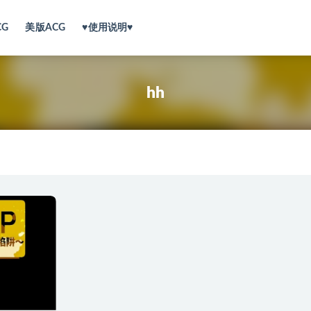
CG
美版ACG
♥使用说明♥
hh