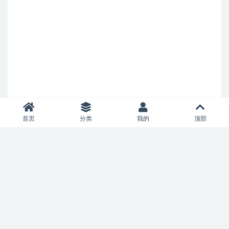
首页
分类
我的
顶部
Copyright © 2021
allianceaircharter.com
- All rights reserved