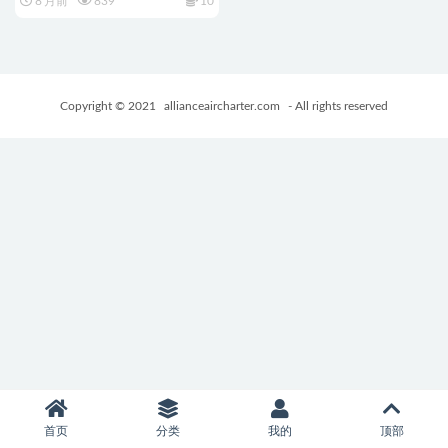
8 月前
839
10
exHeart SPIN!）LOVE+PLUS 官
方中文步兵版+爆款ADV游戏
+1.60G
Copyright © 2021
allianceaircharter.com
- All rights reserved
首页
分类
我的
顶部