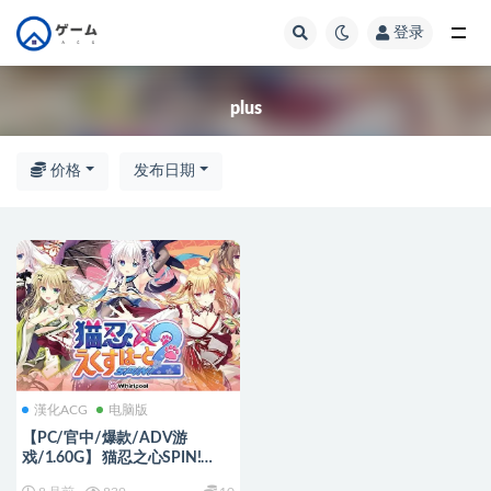
登录
全部
plus
价格
发布日期
漢化ACG
电脑版
【PC/官中/爆款/ADV游
戏/1.60G】 猫忍之心SPIN!
（LOVE+PLUS NEKO-NIN