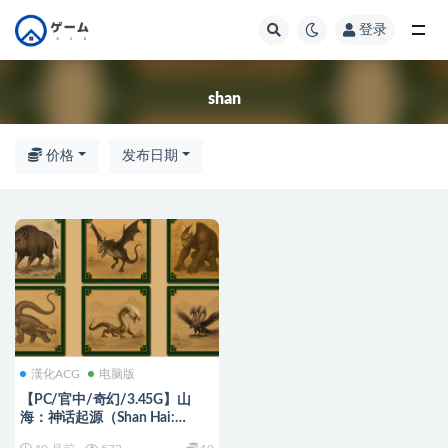
登录
全部
shan
价格
发布日期
漢化ACG
电脑版
【PC/官中/奇幻/3.45G】山
海：神话起源（Shan Hai:
Mythic Origins）官方中文+奇幻