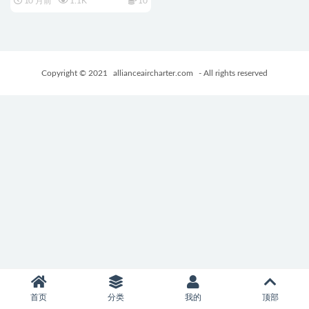
10 月前
1.1K
10
汉化版+PC+安卓+欧美SLG游戏
+5.48G
Copyright © 2021
allianceaircharter.com
- All rights reserved
首页
分类
我的
顶部