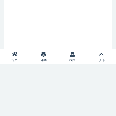
首页
分类
我的
顶部
Copyright © 2021
allianceaircharter.com
- All rights reserved