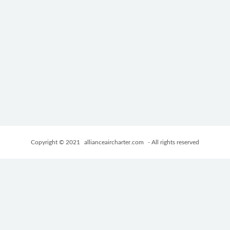
Copyright © 2021
allianceaircharter.com
- All rights reserved