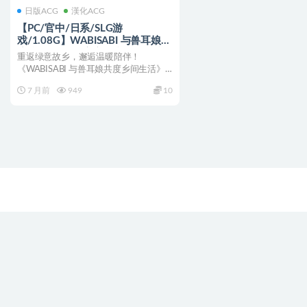
日版ACG
漢化ACG
【PC/官中/日系/SLG游
戏/1.08G】WABISABI 与兽耳娘共
度乡间生活 DL官方中文版+日系
重返绿意故乡，邂逅温暖陪伴！
SLG游戏+1.08G
《WABISABI 与兽耳娘共度乡间生活》
DL官方中文版发布。扮...
7 月前
949
10