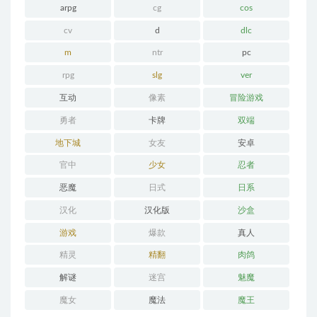
arpg
cg
cos
cv
d
dlc
m
ntr
pc
rpg
slg
ver
互动
像素
冒险游戏
勇者
卡牌
双端
地下城
女友
安卓
官中
少女
忍者
恶魔
日式
日系
汉化
汉化版
沙盒
游戏
爆款
真人
精灵
精翻
肉鸽
解谜
迷宫
魅魔
魔女
魔法
魔王