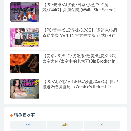
【PC/安卓/AI汉化/日系/沙盒/SLG游
戏/7.44G】外府学院 (Waifu Slut School)
Ver0.51 AI汉化版+PC+安卓+日系沙盒SLG
动态游戏+7.44G
【PC/官中/SLG游戏/3.96G】 诱饵色狼调
查员梨奈 Ver1.11 官方中文版 正式版+存档
+日式SLG游戏+3.96G
【安卓/PC/SLG/汉化版/欧美/动态/3.9G】
太空大佬/太空中的老大哥(Big Brother In
Space) Ver0.10 汉化版 PC+安卓 动态沙盒
SLG游戏&补更+3.9G
【PC/AI汉化/日系RPG/沙盒/3.63G】僵尸
撤退2:绝境僵局 （Zombie’s Retreat 2:
Gridlocked） Ver1.0.2 AI汉化版+日系RPG
游戏+3.63G
猜你喜欢不
act
adv
ai