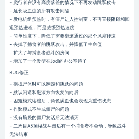
– 爬行者在没有高度落差的情况下不再发动跳跃攻击
– 延长吸血虫的所有攻击间隔
– 发电机组预热时，有僵尸进入控制室，不再直接阻碍和回
退预热进程，而是减缓预热速度
– 简单难度下，降低了需要翻滚通过的那个风扇转速
– 去掉了捕食者的跳跃攻击，并降低了生命值
– 扩大了与捕食者战斗的房间
– 增加了一个发型在Jodi的办公室镜子
BUG修正
– 拖拽尸体时可以翻滚和跳跃的问题
– 默认闪避和翻滚方向恢复为向后
– 困难模式读档后，角色满血也会表现为重伤状态
– 作弊模式不生成僵尸的问题
– 没有脑袋的僵尸复活后无法消灭
– 二周目A5顶楼战斗最后有一个捕食者不会动，导致战斗
无法结束