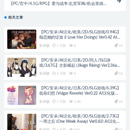
【PC/官中/4.1G/RPG】爱与战争:乱世军阀/机会英雄
2(Warlord By Chance) Ver2.2 官方中文步兵版+战略
RPG游戏+CV+4.1G
相关文章
【PC/安卓/AI汉化/欧美/2D/SLG游戏/0.94G】
痴恋她的绽放 (I Love Her Doings) Ver0.42 AI汉
化版 PC+安卓+欧美2D SLG+0.94G
安卓版
2 天前
0
10
【PC/安卓/AI汉化/日系/2D/同人/SLG游
戏/3.67G】次影崛起 (Jikage Rising) Ver2.36a
Act 3 AI汉化版+PC+安卓+日系2D同人SLG游戏
安卓版
3 天前
0
10
+3.67G
【PC/安卓/AI汉化/日系/2D/SLG游戏/6.39G】
低俗幻想 (Vulgar Reverie) Ver0.22 AI汉化版
PC+安卓+日系2D SLG+6.39G
安卓版
5 天前
1.3K
10
【PC/安卓/AI汉化/欧美/3D/SLG游戏/2.73G】
一周之后 (One Week Away) Ver0.8.0 AI汉化版
PC+安卓+欧美3D SLG+2.73G
安卓版
6 天前
810
10