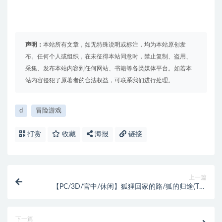
声明：
本站所有文章，如无特殊说明或标注，均为本站原创发
布。任何个人或组织，在未征得本站同意时，禁止复制、盗用、
采集、发布本站内容到任何网站、书籍等各类媒体平台。如若本
站内容侵犯了原著者的合法权益，可联系我们进行处理。
d
冒险游戏
打赏
收藏
海报
链接
上一篇
【PC/3D/官中/休闲】狐狸回家的路/狐的归途(The
Fox‘s Way Home) Ver1.0.0+STEAM官方中文版+3D休
闲剧情益智游戏
下一篇