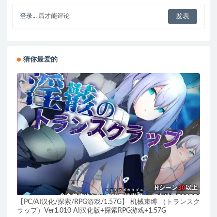
登录...
后才能评论
猜你最爱的
【PC/AI汉化/探索/RPG游戏/1.57G】 机械束缚 （トランスク
ラップ）Ver1.010 AI汉化版+探索RPG游戏+1.57G