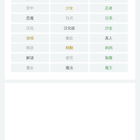
官中
少女
忍者
恶魔
日式
日系
汉化
汉化版
沙盒
游戏
爆款
真人
精灵
精翻
肉鸽
解谜
迷宫
魅魔
魔女
魔法
魔王