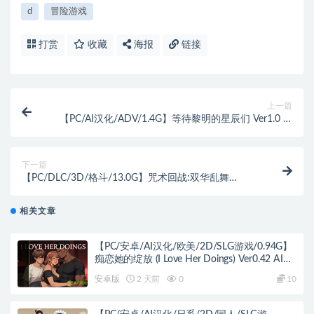
d
冒险游戏
打赏
收藏
海报
链接
上一篇
【PC/AI汉化/ADV/1.4G】等待黎明的星辰们 Ver1.0 AI
汉化版+ADV游戏&NTR+全CV+1.4G
下一篇
【PC/DLC/3D/格斗/13.0G】咒术回战:双华乱舞
Ver20240925 豪华中文版集成所有DLC+3D格斗游戏
+13.0G
相关文章
【PC/安卓/AI汉化/欧美/2D/SLG游戏/0.94G】
痴恋她的绽放 (I Love Her Doings) Ver0.42 AI汉
化版 PC+安卓+欧美2D SLG+0.94G
安卓版
2 天前
0
10