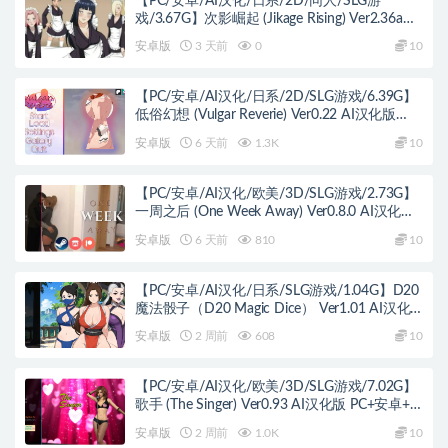
【PC/安卓/AI汉化/日系/2D/同人/SLG游
戏/3.67G】次影崛起 (Jikage Rising) Ver2.36a
Act 3 AI汉化版+PC+安卓+日系2D同人SLG游戏
安卓版
3 天前
0
10
+3.67G
【PC/安卓/AI汉化/日系/2D/SLG游戏/6.39G】
低俗幻想 (Vulgar Reverie) Ver0.22 AI汉化版
PC+安卓+日系2D SLG+6.39G
安卓版
6 天前
1.3K
10
【PC/安卓/AI汉化/欧美/3D/SLG游戏/2.73G】
一周之后 (One Week Away) Ver0.8.0 AI汉化版
PC+安卓+欧美3D SLG+2.73G
安卓版
6 天前
810
10
【PC/安卓/AI汉化/日系/SLG游戏/1.04G】D20
魔法骰子（D20 Magic Dice） Ver1.01 AI汉化
版+PC+安卓+日系SLG游戏+1.04G
安卓版
2 周前
608
10
【PC/安卓/AI汉化/欧美/3D/SLG游戏/7.02G】
歌手 (The Singer) Ver0.93 AI汉化版 PC+安卓+欧
美3D SLG+7.02G
安卓版
2 周前
1.0K
10