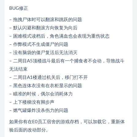
BUG修正
– 拖拽尸体时可以翻滚和跳跃的问题
– 默认闪避和翻滚方向恢复为向后
– 困难模式读档后，角色满血也会表现为重伤状态
– 作弊模式不生成僵尸的问题
– 没有脑袋的僵尸复活后无法消灭
– 二周目A5顶楼战斗最后有一个捕食者不会动，导致战斗
无法结束
– 二周目A1楼通过机关后，移门打不开
– 黑色连体衣没有在衣柜显示的问题
– 瞄准的时候，偶尔会消耗体力
– 上下楼梯没有脚步声
– 燃气罐爆炸没杀伤力的问题
如果你有在E0员工宿舍的游戏存档，可以加载它，重新体
验后面的改动部分。