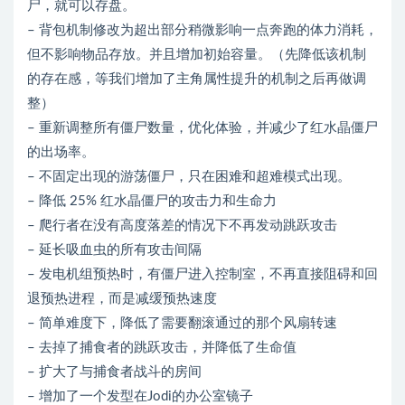
尸，就可以存盘。
– 背包机制修改为超出部分稍微影响一点奔跑的体力消耗，
但不影响物品存放。并且增加初始容量。（先降低该机制
的存在感，等我们增加了主角属性提升的机制之后再做调
整）
– 重新调整所有僵尸数量，优化体验，并减少了红水晶僵尸
的出场率。
– 不固定出现的游荡僵尸，只在困难和超难模式出现。
– 降低 25% 红水晶僵尸的攻击力和生命力
– 爬行者在没有高度落差的情况下不再发动跳跃攻击
– 延长吸血虫的所有攻击间隔
– 发电机组预热时，有僵尸进入控制室，不再直接阻碍和回
退预热进程，而是减缓预热速度
– 简单难度下，降低了需要翻滚通过的那个风扇转速
– 去掉了捕食者的跳跃攻击，并降低了生命值
– 扩大了与捕食者战斗的房间
– 增加了一个发型在Jodi的办公室镜子