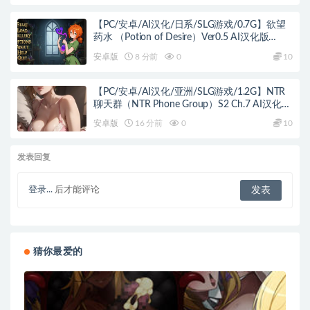
【PC/安卓/AI汉化/日系/SLG游戏/0.7G】欲望
药水 （Potion of Desire）Ver0.5 AI汉化版
+PC+安卓+日系SLG游戏+0.7G
安卓版
8 分前
0
10
【PC/安卓/AI汉化/亚洲/SLG游戏/1.2G】NTR
聊天群（NTR Phone Group）S2 Ch.7 AI汉化版
+PC+安卓+亚洲SLG游戏+1.2G
安卓版
16 分前
0
10
发表回复
登录...
后才能评论
猜你最爱的