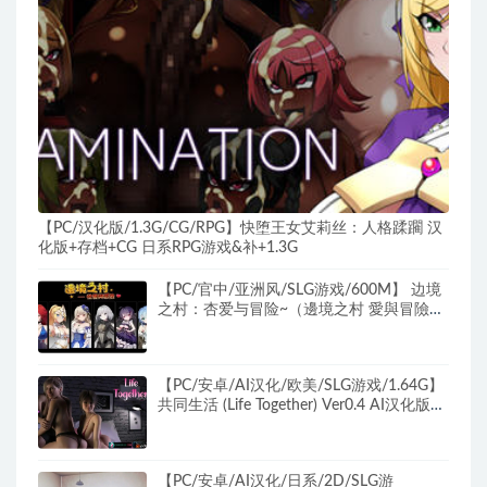
【PC/汉化版/1.3G/CG/RPG】快堕王女艾莉丝：人格蹂躙 汉
化版+存档+CG 日系RPG游戏&补+1.3G
【PC/官中/亚洲风/SLG游戏/600M】 边境
之村：杏爱与冒险~（邊境之村 愛與冒險
~）Ver1.6 官方中文版+亚洲风SLG游戏
+600M
【PC/安卓/AI汉化/欧美/SLG游戏/1.64G】
共同生活 (Life Together) Ver0.4 AI汉化版
+PC+安卓+欧美SLG游戏+1.64G
【PC/安卓/AI汉化/日系/2D/SLG游