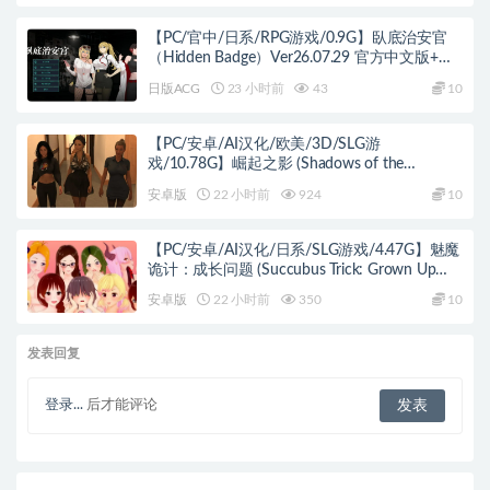
【PC/官中/日系/RPG游戏/0.9G】臥底治安官
（Hidden Badge）Ver26.07.29 官方中文版+日
系RPG游戏+0.9G
日版ACG
23 小时前
43
10
【PC/安卓/AI汉化/欧美/3D/SLG游
戏/10.78G】崛起之影 (Shadows of the
Ascendant) Day 3 August AI汉化版 PC+安卓
安卓版
22 小时前
924
10
+欧美3D SLG+10.78G
【PC/安卓/AI汉化/日系/SLG游戏/4.47G】魅魔
诡计：成长问题 (Succubus Trick: Grown Up
Problem) Ver0.9.7 AI汉化版+PC+安卓+日系SLG
安卓版
22 小时前
350
10
游戏+4.47G
发表回复
登录...
后才能评论