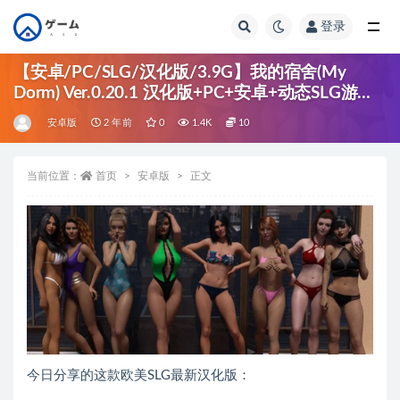
登录
全部
【安卓/PC/SLG/汉化版/3.9G】我的宿舍(My
Dorm) Ver.0.20.1 汉化版+PC+安卓+动态SLG游戏
+3.9G
安卓版
2 年前
0
1.4K
10
当前位置：
首页
安卓版
正文
今日分享的这款欧美SLG最新汉化版：