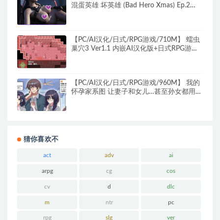
混蛋英雄 坏英雄 (Bad Hero Xmas) Ep.2
Ver3.6.4p AI汉化版+PC+安卓+欧美SLG动
态游戏+3.26G
【PC/AI汉化/日式/RPG游戏/710M】 蠕虫
巢穴3 Ver1.1 内嵌AI汉化版+日式RPG游戏
+710M
【PC/AI汉化/日式/RPG游戏/960M】 我的
怀孕家系图 让妻子和女儿…甚至孙女都用我
的金子怀孕！ AI汉化版+日式RPG游戏
+960M
猜你喜欢不
act
adv
ai
arpg
cg
cos
cv
d
dlc
m
ntr
pc
rpg
slg
ver