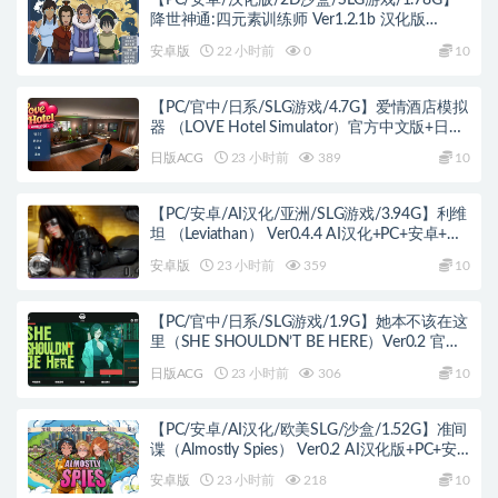
【PC/安卓/汉化版/2D沙盒/SLG游戏/1.78G】
降世神通:四元素训练师 Ver1.2.1b 汉化版
+PC+安卓+2D沙盒SLG游戏+1.78G
安卓版
22 小时前
0
10
【PC/官中/日系/SLG游戏/4.7G】爱情酒店模拟
器 （LOVE Hotel Simulator）官方中文版+日系
SLG游戏+4.7G
日版ACG
23 小时前
389
10
【PC/安卓/AI汉化/亚洲/SLG游戏/3.94G】利维
坦 （Leviathan） Ver0.4.4 AI汉化+PC+安卓+亚
洲SLG游戏+3.94G
安卓版
23 小时前
359
10
【PC/官中/日系/SLG游戏/1.9G】她本不该在这
里（SHE SHOULDN’T BE HERE）Ver0.2 官方
中文版+日系SLG游戏+1.9G
日版ACG
23 小时前
306
10
【PC/安卓/AI汉化/欧美SLG/沙盒/1.52G】准间
谍（Almostly Spies） Ver0.2 AI汉化版+PC+安
卓+欧美SLG游戏+1.52G
安卓版
23 小时前
218
10