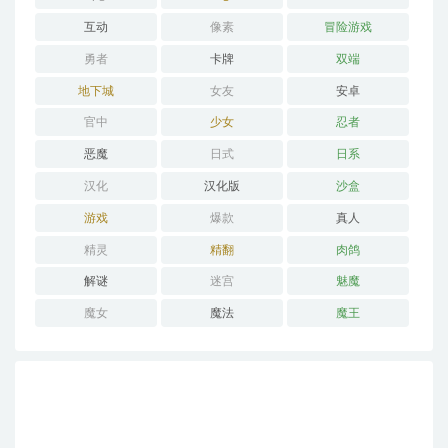
互动
像素
冒险游戏
勇者
卡牌
双端
地下城
女友
安卓
官中
少女
忍者
恶魔
日式
日系
汉化
汉化版
沙盒
游戏
爆款
真人
精灵
精翻
肉鸽
解谜
迷宫
魅魔
魔女
魔法
魔王