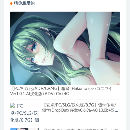
猜你最爱的
【PC/AI汉化/ADV/CV/4G】箱庭 (Hakoniwa -ハコニワ-)
Ver1.0.1 AI汉化版+ADV+CV+4G
【安卓/PC/SLG/汉化版/8.7G】辍学传奇/
辍学(DropOut) 序章v0.6.9a+v0.10.0b+双版
本+汉化版+PC+安卓+动态SLG游戏+更新
+8.7G