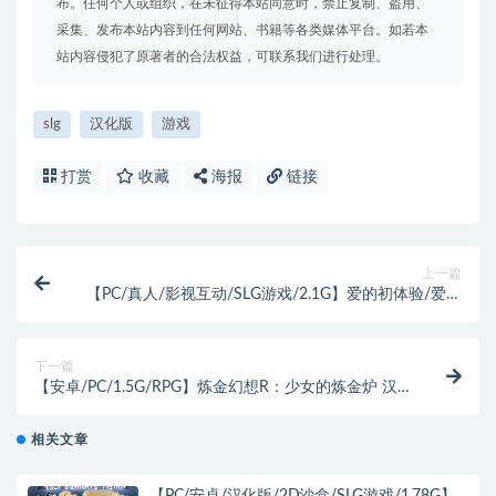
布。任何个人或组织，在未征得本站同意时，禁止复制、盗用、
采集、发布本站内容到任何网站、书籍等各类媒体平台。如若本
站内容侵犯了原著者的合法权益，可联系我们进行处理。
slg
汉化版
游戏
打赏
收藏
海报
链接
上一篇
【PC/真人/影视互动/SLG游戏/2.1G】爱的初体验/爱的
处体验体验版/爱的处体验 官方中文-国语+影视互动真
人SLG游戏+2.1G
下一篇
【安卓/PC/1.5G/RPG】炼金幻想R：少女的炼金炉 汉
化版+PC+安卓 RPG游戏+补+1.5G
相关文章