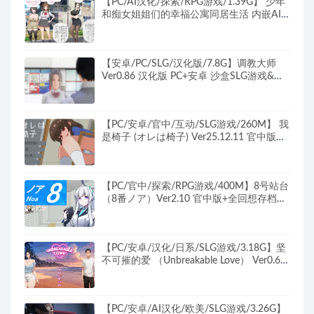
【PC/AI汉化/探索/RPG游戏/1.39G】 少年
和痴女姐姐们的幸福公寓同居生活 内嵌AI
汉化版+探索RPG游戏+1.39G
【安卓/PC/SLG/汉化版/7.8G】调教大师
Ver0.86 汉化版 PC+安卓 沙盒SLG游戏&补
更+7.8G
【PC/安卓/官中/互动/SLG游戏/260M】 我
是椅子 (オレは椅子) Ver25.12.11 官中版
+PC+安卓+互动SLG游戏+260M
【PC/官中/探索/RPG游戏/400M】8号站台
（8番ノア）Ver2.10 官中版+全回想存档
+探索RPG游戏+400M
【PC/安卓/汉化/日系/SLG游戏/3.18G】坚
不可摧的爱 （Unbreakable Love） Ver0.6
汉化+PC+安卓+日系SLG游戏+3.18G
【PC/安卓/AI汉化/欧美/SLG游戏/3.26G】