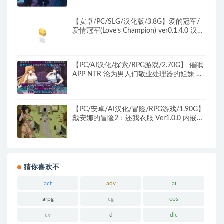
1.98G
【安卓/PC/SLG/汉化版/3.8G】爱的冠军/
爱情冠军(Love’s Champion) ver0.1.4.0 汉化
版 国风+PC+安卓 SLG游戏&补更+3.8G
【PC/AI汉化/探索/RPG游戏/2.70G】 催眠
APP NTR 沦为男人们敬业处理器的姐妹 心
音与诗乃 AI汉化版+全回想存档+探索RPG
游戏+2.70G
【PC/安卓/AI汉化/冒险/RPG游戏/1.90G】
戴安娜的冒险2：还我衣服 Ver1.0.0 内嵌AI
汉化步兵版+PC+安卓+冒险RPG游戏+1.90G
猜你喜欢不
act
adv
ai
arpg
cg
cos
cv
d
dlc