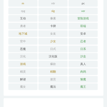
m
ntr
pc
rpg
slg
ver
互动
像素
冒险游戏
勇者
卡牌
双端
地下城
女友
安卓
官中
少女
忍者
恶魔
日式
日系
汉化
汉化版
沙盒
游戏
爆款
真人
精灵
精翻
肉鸽
解谜
迷宫
魅魔
魔女
魔法
魔王