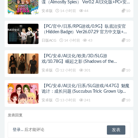
谍（Almostly Spies） Ver0.2 AI汉化版+PC+安
卓+欧美SLG游戏+1.52G
安卓版
14 小时前
44
10
【PC/官中/日系/RPG游戏/0.9G】臥底治安官
（Hidden Badge）Ver26.07.29 官方中文版+日
系RPG游戏+0.9G
日版ACG
14 小时前
43
10
【PC/安卓/AI汉化/欧美/3D/SLG游
戏/10.78G】崛起之影 (Shadows of the
Ascendant) Day 3 August AI汉化版 PC+安卓
安卓版
12 小时前
301
10
+欧美3D SLG+10.78G
【PC/安卓/AI汉化/日系/SLG游戏/4.47G】魅魔
诡计：成长问题 (Succubus Trick: Grown Up
Problem) Ver0.9.7 AI汉化版+PC+安卓+日系SLG
安卓版
13 小时前
241
10
游戏+4.47G
发表回复
登录...
后才能评论