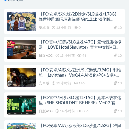
【PC/安卓/汉化版/2D沙盒/SLG游戏/1.78G】
降世神通:四元素训练师 Ver1.2.1b 汉化版
+PC+安卓+2D沙盒SLG游戏+1.78G
安卓版
13 小时前
0
10
【PC/官中/日系/SLG游戏/4.7G】爱情酒店模拟
器 （LOVE Hotel Simulator）官方中文版+日系
SLG游戏+4.7G
日版ACG
13 小时前
96
10
【PC/安卓/AI汉化/亚洲/SLG游戏/3.94G】利维
坦 （Leviathan） Ver0.4.4 AI汉化+PC+安卓+亚
洲SLG游戏+3.94G
安卓版
13 小时前
146
10
【PC/官中/日系/SLG游戏/1.9G】她本不该在这
里（SHE SHOULDN’T BE HERE）Ver0.2 官方
中文版+日系SLG游戏+1.9G
日版ACG
14 小时前
306
10
【PC/安卓/AI汉化/欧美SLG/沙盒/1.52G】准间