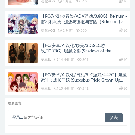
漢化ACG
2 月前
540
10
【PC/AI汉化/冒险/ADV游戏/3.80G】Relirium -
雷利利乌姆- 遗迹与邂逅与冒险（Relirium -レリ
リウム- 遺跡と出逢いと冒険と）Ver1.0.1 AI汉
漢化ACG
2 月前
550
10
化版+全CG存档+冒险ADV游戏+3.80G
【PC/安卓/AI汉化/欧美/3D/SLG游
戏/10.78G】崛起之影 (Shadows of the
Ascendant) Day 3 August AI汉化版 PC+安卓
安卓版
14 小时前
301
10
+欧美3D SLG+10.78G
【PC/安卓/AI汉化/日系/SLG游戏/4.47G】魅魔
诡计：成长问题 (Succubus Trick: Grown Up
Problem) Ver0.9.7 AI汉化版+PC+安卓+日系SLG
安卓版
15 小时前
241
10
游戏+4.47G
发表回复
登录...
后才能评论