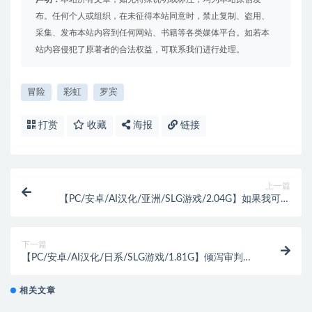
布。任何个人或组织，在未征得本站同意时，禁止复制、盗用、
采集、发布本站内容到任何网站、书籍等各类媒体平台。如若本
站内容侵犯了原著者的合法权益，可联系我们进行处理。
冒险
彩虹
罗宾
打赏
收藏
海报
链接
上一篇
【PC/安卓/AI汉化/亚洲/SLG游戏/2.04G】如果我可以
改变 (If I Could Change) Ver0.3.9 AI汉化版+PC+安卓
+亚洲SLG游戏+2.04G
下一篇
【PC/安卓/AI汉化/日系/SLG游戏/1.81G】倾泻审判
(Pour Judgement) Ch2.1 AI汉化版+PC+安卓+日系SLG
游戏+1.81G
相关文章