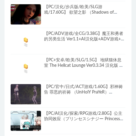
【PC/汉化/步兵版/欧美/SLG游
戏/17.60G】 欲望之影 （Shadows of
Desire） Ver0.70 精翻汉化步兵版+欧美SLG
游戏+17.60G
【PC/ADV游戏/全CG/3.38G】魔王和勇者
的另类生活 Ver1.1+AI汉化版+ADV游戏+全
CG+3.38G
【PC+安卓/欧美/SLG/1.5G】 地狱猫休息
室 The Hellcat Lounge Ver0.3.34 汉化版 更
新/欧美SLG/双端
【PC/官中/日式/ACT游戏/1.60G】邪神祷
告 罪恶的祈祷 （UnHolY PraYeR）
Ver26.03.31 官中版+日式ACT游戏+1.60G
【PC/AI汉化/探索/RPG游戏/2.80G】公主
协同效应（プリンセスシナジー Princess
Synergy）Ver1.0.10 AI汉化版 正式版+全回
想存档+探索RPG游戏+2.80G