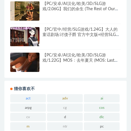
【PC/安卓/AI汉化/欧美/3D/SLG游
戏/2.06G】我们的余生 (The Rest of Our
Lives) Ver0.2.13b AI汉化版+PC+安卓+欧美
3DSLG游戏+2.06G
【PC/官中/经营/SLG游戏/1.24G】大人的
童话剧场:讨债子爵 官方中文版+经营SLG游
戏+1.24G
【PC/安卓/AI汉化/欧美/3D/SLG游
戏/1.22G】MOS：去年夏天 (MOS: Last
Summer HD ) Ver1.0 AI汉化版+PC+安卓
+欧美3DSLG游戏+1.22G
猜你喜欢不
act
adv
ai
arpg
cg
cos
cv
d
dlc
m
ntr
pc