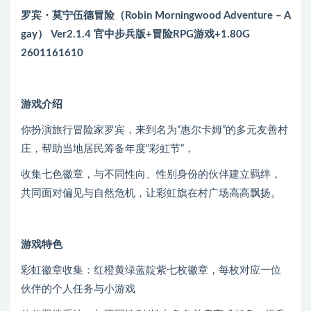
罗宾・莫宁伍德冒险（Robin Morningwood Adventure – A
gay） Ver2.1.4 官中步兵版+冒险RPG游戏+1.80G
2601161610
游戏介绍
你扮演旅行冒险家罗宾，来到名为“惠尔卡姆”的多元友善村
庄，帮助当地居民筹备年度“彩虹节”，
收集七色徽章，与不同性向、性别身份的伙伴建立羁绊，
共同面对偏见与自然危机，让彩虹旗在村广场高高飘扬。
游戏特色
彩虹徽章收集：红橙黄绿蓝靛紫七枚徽章，每枚对应一位
伙伴的个人任务与小游戏