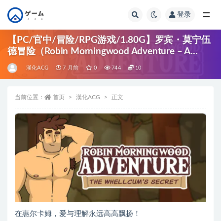
登录
全部
【PC/官中/冒险/RPG游戏/1.80G】罗宾・莫宁伍
德冒险（Robin Morningwood Adventure – A
gay） Ver2.1.4 官中步兵版+冒险RPG游戏+1.80G
漢化ACG
7 月前
0
744
10
当前位置：
首页
漢化ACG
正文
在惠尔卡姆，爱与理解永远高高飘扬！