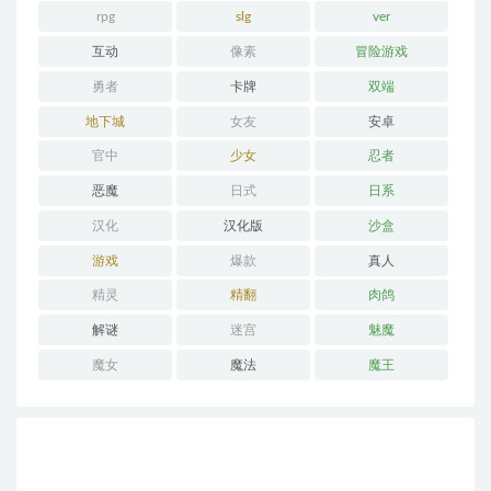
rpg
slg
ver
互动
像素
冒险游戏
勇者
卡牌
双端
地下城
女友
安卓
官中
少女
忍者
恶魔
日式
日系
汉化
汉化版
沙盒
游戏
爆款
真人
精灵
精翻
肉鸽
解谜
迷宫
魅魔
魔女
魔法
魔王