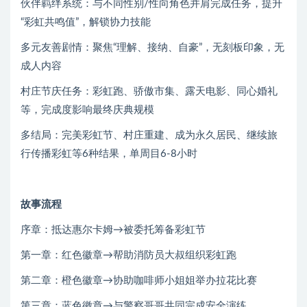
伙伴羁绊系统：与不同性别/性向角色并肩完成任务，提升
“彩虹共鸣值”，解锁协力技能
多元友善剧情：聚焦“理解、接纳、自豪”，无刻板印象，无
成人内容
村庄节庆任务：彩虹跑、骄傲市集、露天电影、同心婚礼
等，完成度影响最终庆典规模
多结局：完美彩虹节、村庄重建、成为永久居民、继续旅
行传播彩虹等6种结果，单周目6-8小时
故事流程
序章：抵达惠尔卡姆→被委托筹备彩虹节
第一章：红色徽章→帮助消防员大叔组织彩虹跑
第二章：橙色徽章→协助咖啡师小姐姐举办拉花比赛
第三章：蓝色徽章→与警察哥哥共同完成安全演练