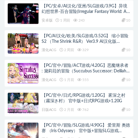
【PC/安卓/AI汉化/亚洲/SLG游戏/3.9G】异境
幻想世界-百合冒险(Irregular Fantasy World: A
Sapphic Adventure)Ep.12 AI汉化版+PC+安卓
安卓版
1 周前
243
10
+亚洲SLG游戏+3.9G
【PC/AI汉化/欧美/SLG游戏/3.52G】 缩小冒险
S2 （The Shrink R&R） Ver3.9 AI汉化版
+PC+欧美SLG游戏+3.52G
漢化ACG
2 周前
329
10
【PC/官中/冒险/ACT游戏/4.20G】恶魔继承者
: 黛莉菈的冒险（Succubus Successor: Delilah’s
Juicy Journey） Ver1.0.016 官中步兵版+存档
漢化ACG
1 月前
555
10
+冒险ACT游戏+4.20G
【PC/官中/日式/RPG游戏/1.20G】 雾深之村
（霧深き村） 官中版+日式RPG游戏+1.20G
日版ACG
2 月前
762
10
【PC/官中/冒险/SLG游戏/4.90G】 爱里斯 奥德
赛 （Iris Odyssey） 官中版+冒险SLG游戏
+4.90G