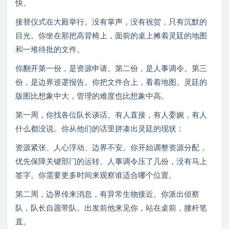
快。
接替仪式在大殿举行。没有掌声，没有祝贺，只有沉默的
目光。你坐在那把高背椅上，面前的桌上摊着灵廷的地图
和一堆待批的文件。
你翻开第一份，是资源申请。第二份，是人事调令。第三
份，是边界巡逻报告。你把文件合上，看着地图。灵廷的
版图比想象中大，管理的难度也比想象中高。
第一周，你找各位队长谈话。有人直接，有人委婉，有人
什么都没说。你从他们的话里拼凑出灵廷的现状：
资源紧张、人心浮动、边界不安。你开始调整资源分配，
优先保障关键部门的运转。人事调令压了几份，没有马上
签字。你需要更多时间来观察谁适合哪个位置。
第二周，边界传来消息，有异常生物接近。你派出侦察
队，队长自愿带队。出发前他来见你，站在桌前，腰杆笔
直。