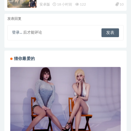
卓+欧美SLG游戏+1.20G
安卓版
18 小时前
122
10
发表回复
登录...
后才能评论
猜你最爱的