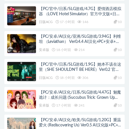
【PC/官中/日系/SLG游戏/4.7G】爱情酒店模拟
器 （LOVE Hotel Simulator）官方中文版+日系
SLG游戏+4.7G
日版ACG
17 小时前
146
10
【PC/安卓/AI汉化/亚洲/SLG游戏/3.94G】利维
坦 （Leviathan） Ver0.4.4 AI汉化+PC+安卓+亚
洲SLG游戏+3.94G
安卓版
18 小时前
214
10
【PC/官中/日系/SLG游戏/1.9G】她本不该在这
里（SHE SHOULDN’T BE HERE）Ver0.2 官方
中文版+日系SLG游戏+1.9G
日版ACG
18 小时前
306
10
【PC/安卓/AI汉化/日系/SLG游戏/4.47G】魅魔
诡计：成长问题 (Succubus Trick: Grown Up
Problem) Ver0.9.7 AI汉化版+PC+安卓+日系SLG
安卓版
17 小时前
241
10
游戏+4.47G
【PC/安卓/AI汉化/欧美/SLG游戏/1.20G】重温
爱火 (Rediscovering Us) Ver0.5 AI汉化版+PC+安