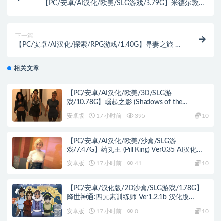
【PC/安卓/AI汉化/欧美/SLG游戏/3.79G】米德尔敦的
秘密（Secrets of Middletown） Ver0.3 AI汉化+PC+安
卓+欧美SLG游戏+3.79G
下一篇
【PC/安卓/AI汉化/探索/RPG游戏/1.40G】寻妻之旅 ～
踏上夺回妻子的旅途～ 内嵌AI汉化版+作弊码+PC+安卓
+探索RPG游戏+1.40G
相关文章
【PC/安卓/AI汉化/欧美/3D/SLG游
戏/10.78G】崛起之影 (Shadows of the
Ascendant) Day 3 August AI汉化版 PC+安卓
安卓版
17 小时前
395
10
+欧美3D SLG+10.78G
【PC/安卓/AI汉化/欧美/沙盒/SLG游
戏/7.47G】药丸王 (Pill King) Ver0.35 AI汉化版
PC+安卓+欧美沙盒SLG+7.47G
安卓版
17 小时前
41
10
【PC/安卓/汉化版/2D沙盒/SLG游戏/1.78G】
降世神通:四元素训练师 Ver1.2.1b 汉化版
+PC+安卓+2D沙盒SLG游戏+1.78G
安卓版
17 小时前
0
10