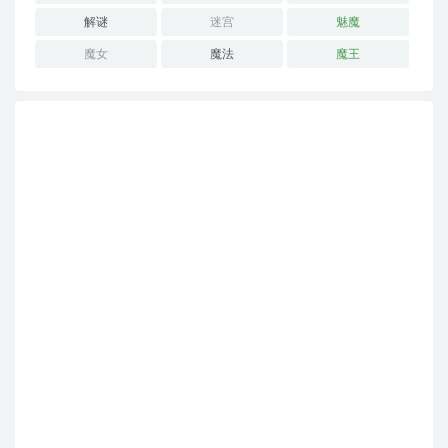
解谜
迷宫
魅魔
魔女
魔法
魔王