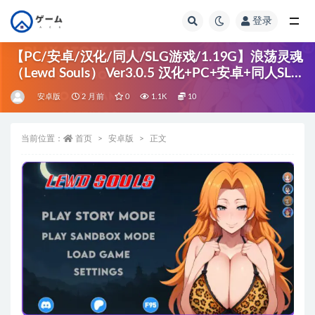
登录
全部
【PC/安卓/汉化/同人/SLG游戏/1.19G】浪荡灵魂
（Lewd Souls） Ver3.0.5 汉化+PC+安卓+同人SLG
游戏+1.19G
安卓版
2 月前
0
1.1K
10
当前位置：
首页
安卓版
正文