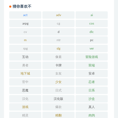
猜你喜欢不
act
adv
ai
arpg
cg
cos
cv
d
dlc
m
ntr
pc
rpg
slg
ver
互动
像素
冒险游戏
勇者
卡牌
双端
地下城
女友
安卓
官中
少女
忍者
恶魔
日式
日系
汉化
汉化版
沙盒
游戏
爆款
真人
精灵
精翻
肉鸽