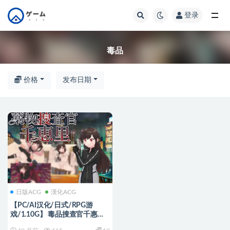
登录
全部
毒品
价格
发布日期
日版ACG
漢化ACG
【PC/AI汉化/日式/RPG游
戏/1.10G】 毒品搜查官千惠里
（薬物捜査官千恵里） AI汉化