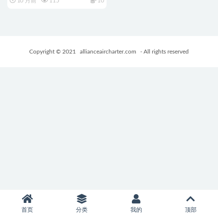
10 月前
115
10
版+全回想存档+日式RPG游戏
+1.10G
Copyright © 2021
allianceaircharter.com
- All rights reserved
首页
分类
我的
顶部