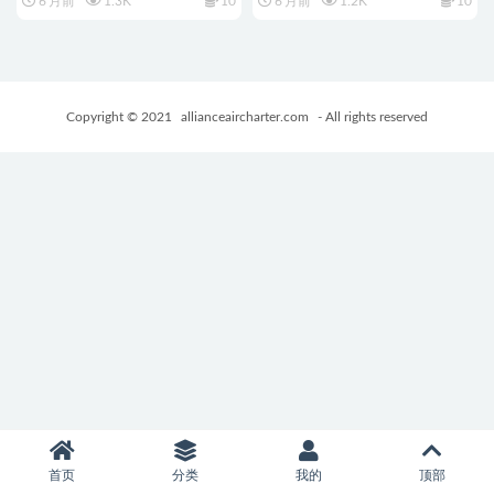
6 月前
1.3K
10
6 月前
1.2K
10
の罠~）官中版+存档+PC+安卓
STEAM官方中文版+迷宫+日系
+冒险RPG游戏+1.10G
2DRPG游戏+650M
Copyright © 2021
allianceaircharter.com
- All rights reserved
首页
分类
我的
顶部