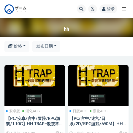
登录
全部
hh
价格
发布日期
安卓版
漢化ACG
日版ACG
漢化ACG
【PC/安卓/官中/冒险/RPG游
【PC/官中/迷宫/日
戏/1.10G】HH TRAP~改变常识
系/2D/RPG游戏/650M】HH
的陷阱~ （HH TRAP ~常識変化
TRAP~改变环境的陷阱~